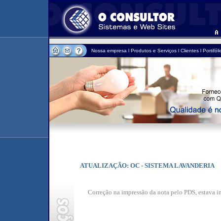
Nossa empresa
l
Produtos e Serviços
l
Clientes
l
Portifóli
ATUALIZAÇÃO: OC - SISTEMA LAVANDERIA
Correção na impressão da nota pelo PDS, estava 