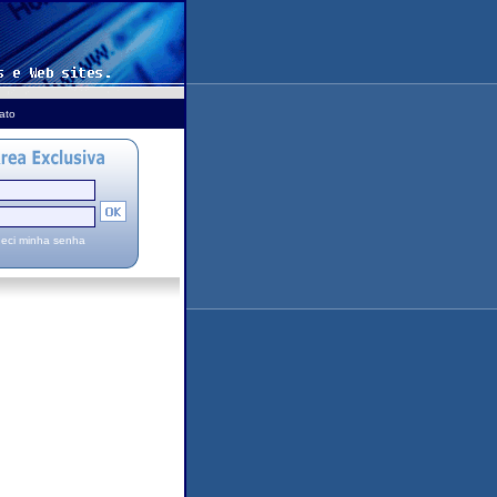
ato
eci minha senha