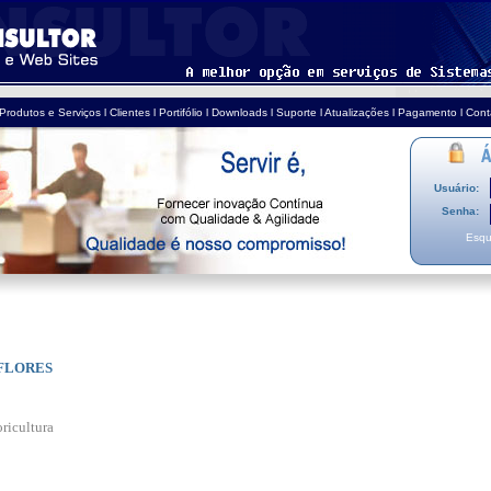
Produtos e Serviços
l
Clientes
l
Portifólio
l
Downloads
l
Suporte
l
Atualizações
l
Pagamento
l
Cont
Usuário:
Senha:
Esqu
FLORES
ricultura