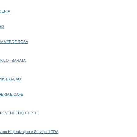
NDERIA
RES
URA VERDE ROSA
A KILO - BARATA
MINISTRAÇÃO
DERIA E CAFE
 - REVENDEDOR TESTE
s em Higienização e Serviços LTDA