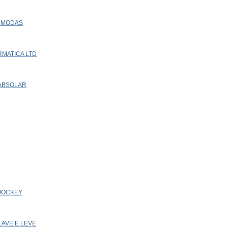
A MODAS
ORMATICA LTD
 ABSOLAR
 JOCKEY
 LAVE E LEVE