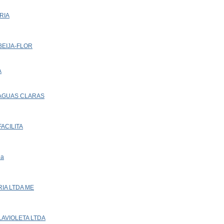
RIA
 BEIJA-FLOR
A
A AGUAS CLARAS
FACILITA
ia
RIA LTDA ME
 LAVIOLETA LTDA