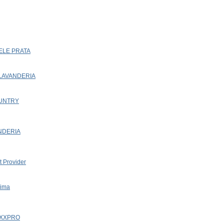
IELE PRATA
 LAVANDERIA
OUNTRY
ANDERIA
t Provider
tima
EXXPRO