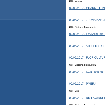
OC - Venda
09/05/2017 - CHARME E M
09/05/2017 - JHONATAN G
OC - Sistema Lavanderia
09/05/2017 - LAVANDERIAS
09/05/2017 - ATELIER FLO
09/05/2017 - FLORICULTU
OC - Sistema Floricultura
09/05/2017 - KGB Fashion F
09/05/2017 - PMERJ
OC - Site
09/05/2017 - RM LAVANDE