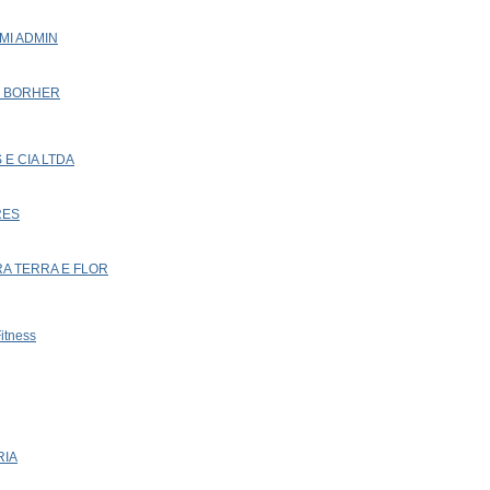
IMI ADMIN
 I BORHER
 E CIA LTDA
RES
RA TERRA E FLOR
itness
RIA