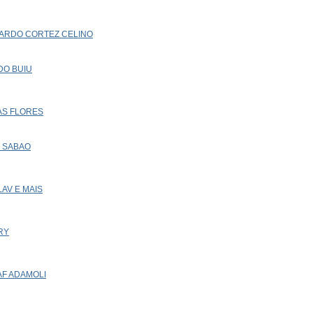
DUARDO CORTEZ CELINO
 DO BUIU
DAS FLORES
E SABAO
LAV E MAIS
RY
RAF ADAMOLI