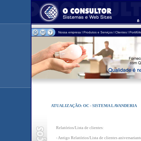
Nossa empresa
l
Produtos e Serviços
l
Clientes
l
Portifóli
ATUALIZAÇÃO: OC - SISTEMA LAVANDERIA
Relatórios/Lista de clientes:
- Antigo Relatórios/Lista de clientes aniversariant