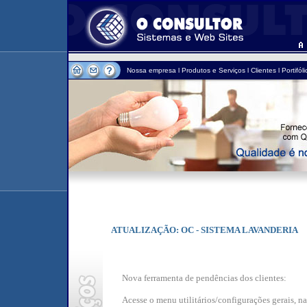
Nossa empresa
l
Produtos e Serviços
l
Clientes
l
Portifóli
ATUALIZAÇÃO: OC - SISTEMA LAVANDERIA
Nova ferramenta de pendências dos clientes:
Acesse o menu utilitários/configurações gerais, n