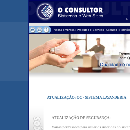
Nossa empresa
l
Produtos e Serviços
l
Clientes
l
Portifóli
ATUALIZAÇÃO: OC - SISTEMA LAVANDERIA
ATUALIZAÇÃO DE SEGURANÇA:
Várias permissões para usuários inseridas no siste