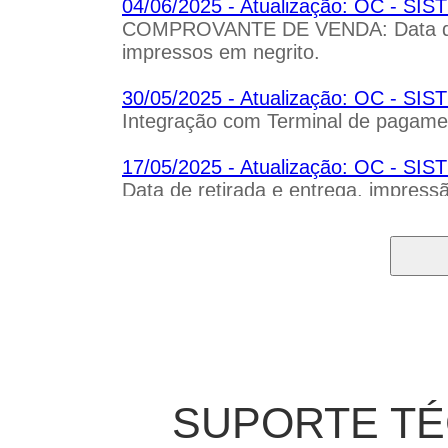
04/06/2025 - Atualização: OC - 
COMPROVANTE DE VENDA: Data de r
impressos em negrito.
30/05/2025 - Atualização: OC - S
Integração com Terminal de pagame
17/05/2025 - Atualização: OC - 
Data de retirada e entrega, impress
03/04/2025 - Atualização: OC - S
Histórico do cliente - Permissão de 
21/03/2025 - Atualização: OC - 
Venda: Campo retirar na loja ou ent
10/03/2025 - AVISO IMPORTANTE!!! 
dia 28/02/2025 as 18:00 em virtud
SUPORTE TÉ
atividades no dia 06 e 07/03/2025 em
10/03/2025 atendimento normal.