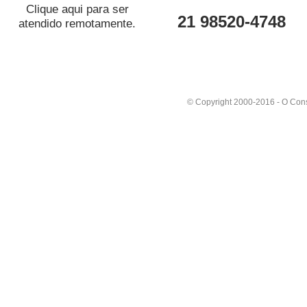
Clique aqui para ser
19/09/2024 - Atualização: OC - S
21 98520-4748
atendido remotamente.
Atualização de segurança + correçõ
19/02/2024 - A O Consultor Informá
serão interrompidas no dia 09/02/2
Retornaremos as nossas atividades 
© Copyright 2000-2016 - O Consu
helpdesk (somente emergências em ho
19/02/2024 atendimento normal. Se b
26/01/2024 - Atualização: OC - S
App coleta Online - Importação para
26/01/2024 - APP coleta Online
Importação dos dados para o deskt
Tutorial ensinando como importar de 
coletas online para o OCLav desktop
24/01/2024 - Acessível pela intern
tablet.