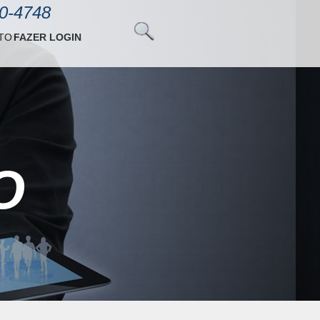
20-4748
TO
FAZER LOGIN
O