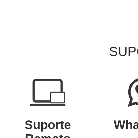
10/03/2025 - AVISO IMPORTANTE!
virtude do CARNAVAL. Retornarem
do dia 10/03/2025 atendiment
08/03/2025 - Atualização: OC
Atendimento por senha
SUP
01/03/2025 - Atualização: OC
Backup Online - Atualização de 
07/02/2025 - Atualização: OC
Fotos dos produtos.
07/01/2025 - Aviso recesso de f
19/09/2024 - Atualização: OC
Suporte
Atualização de segurança + cor
Wha
19/02/2024 - A O Consultor Info