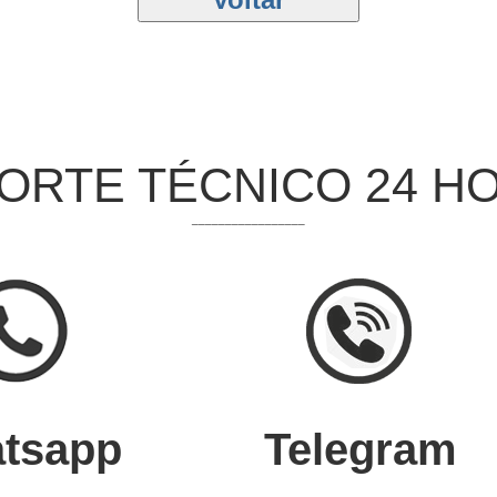
!! Nossas atividades serão interrompidas no di
os as nossas atividades no dia 06 e 07/03/2025 e
o normal. TENHA UM ÓTIMO CARNAVAL!!! SE BEB
 - SISTEMA FLORICULTURA
ORTE TÉCNICO 24 H
 - SISTEMA LAVANDERIA
_________________
segurança.
 - SISTEMA FLORICULTURA
im de ano 2024/2025.
 - SISTEMA LAVANDERIA
reções.
tsapp
Telegram
rmática informa! ATENÇÃO!!! Nossas atividades se