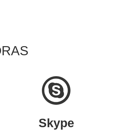
a 28/02/2025 as 18:00 em
m horário reduzido. E a partir
ER NÃO DIRIJA!!!
ORAS
Skype
rão interrompidas no dia