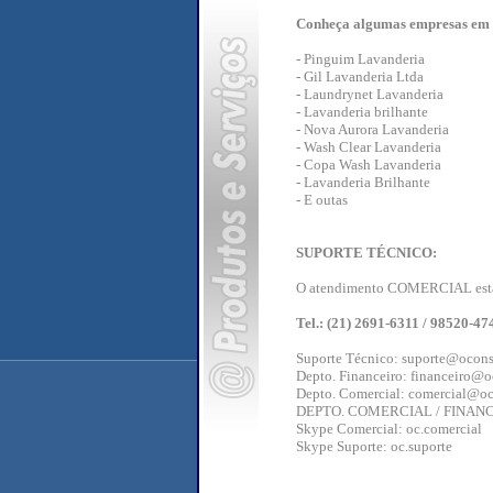
Conheça algumas empresas em 
- Pinguim Lavanderia
- Gil Lavanderia Ltda
- Laundrynet Lavanderia
- Lavanderia brilhante
- Nova Aurora Lavanderia
- Wash Clear Lavanderia
- Copa Wash Lavanderia
- Lavanderia Brilhante
- E outas
SUPORTE TÉCNICO:
O atendimento COMERCIAL está d
Tel.: (21) 2691-6311 / 98520-47
Suporte Técnico: suporte@ocons
Depto. Financeiro: financeiro@o
Depto. Comercial: comercial@oc
DEPTO. COMERCIAL / FINAN
Skype Comercial: oc.comercial
Skype Suporte: oc.suporte