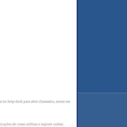
r no help-desk para abrir chamados, entrar em
icações de como utilizar o suporte online.