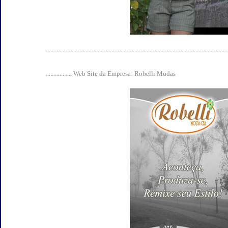
.......................................................................................................................
................. Web Site da Empresa: Robelli Modas