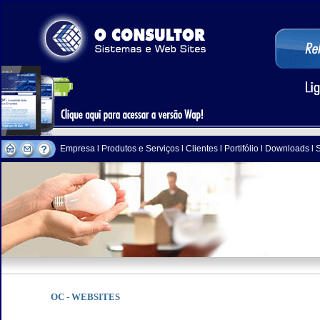
Empresa
l
Produtos e Serviços
l
Clientes
l
Portifólio
l
Downloads
l
OC - WEBSITES