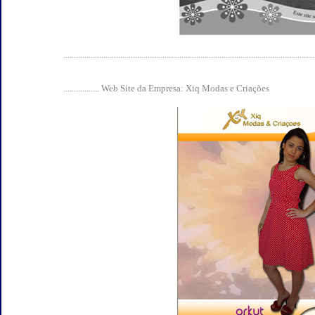
.......................................................................................................................
................. Web Site da Empresa: Xiq Modas e Criações