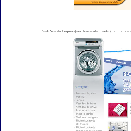
.......................................................................................................................
................. Web Site da Empresa(em desenvolvimento): Gil Lavand